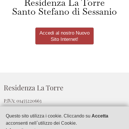
Residenza La Torre
Santo Stefano di Sessanio
Accedi al nostro Nuovo
Sito Internet!
Residenza La Torre
P.IVA: 01455220663
Via degli Archi
Questo sito utilizza i cookie. Cliccando su
Accetta
67020
Santo Stefano di Sessanio
(
Aq
)
acconsenti nell`utilizzo dei Cookie.