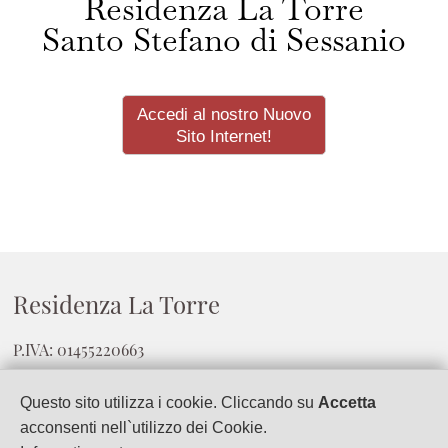
Residenza La Torre
Santo Stefano di Sessanio
Accedi al nostro Nuovo
Sito Internet!
Residenza La Torre
P.IVA: 01455220663
Via degli Archi
Questo sito utilizza i cookie. Cliccando su
Accetta
67020
Santo Stefano di Sessanio
(
Aq
)
acconsenti nell`utilizzo dei Cookie.